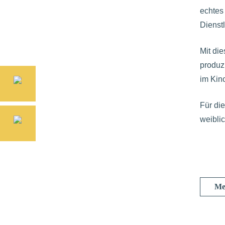
echtes
Dienstl
Mit di
produzi
im Kino
Für di
weiblic
Me