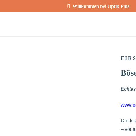
Willkommen bei Optik Plus
FIR
Bös
Echtes
www.ec
Die Ink
– vor a